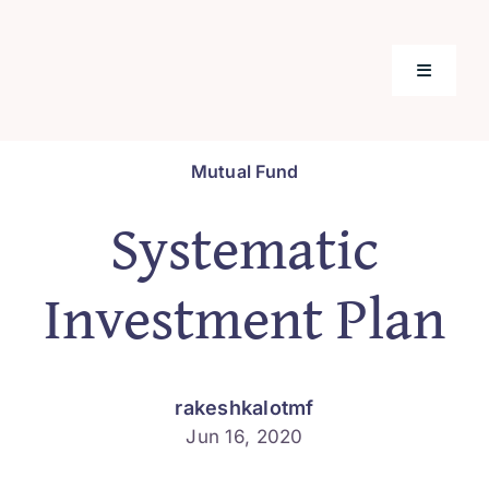
Skip
to
content
Toggle
Navigati
Home
Mutual Fund
Systematic
Mutual F
Investment Plan
Tools & C
Insuranc
rakeshkalotmf
Jun 16, 2020
Our Prod